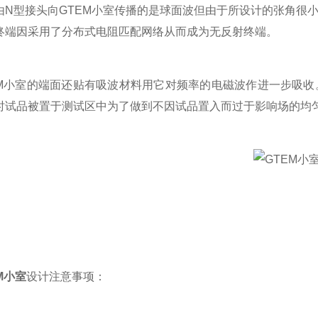
由N型接头向GTEM小室传播的是球面波但由于所设计的张角很
终端因采用了分布式电阻匹配网络从而成为无反射终端。
小室的端面还贴有吸波材料用它对频率的电磁波作进一步吸收
时试品被置于测试区中为了做到不因试品置入而过于影响场的均匀
M小室
设计注意事项：