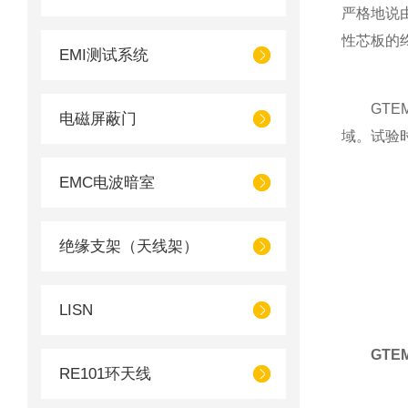
严格地说
性芯板的
EMI测试系统
GTEM
电磁屏蔽门
域。试验
EMC电波暗室
绝缘支架（天线架）
LISN
GTE
RE101环天线