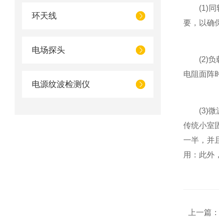
(1)同
环天线
要，以确
电场探头
(2)负
电阻面阵
电源纹波检测仪
(3)微
传统小室
一半，并
用：此外
上一篇