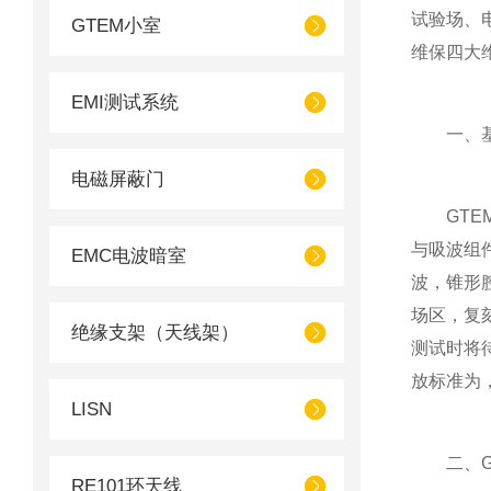
试验场、
GTEM小室
维保四大
EMI测试系统
一、基
电磁屏蔽门
GTEM
与吸波组
EMC电波暗室
波，锥形
场区，复
绝缘支架（天线架）
测试时将
放标准为
LISN
二、GT
RE101环天线