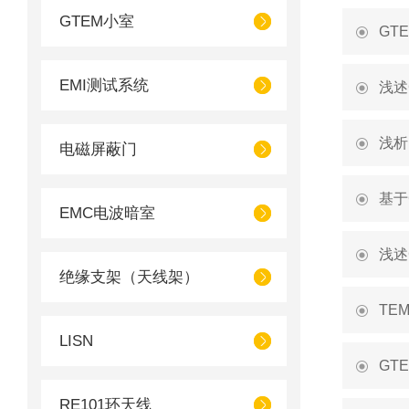
GTEM小室
GT
EMI测试系统
浅述
浅析
电磁屏蔽门
基于
EMC电波暗室
浅述
绝缘支架（天线架）
TE
LISN
GT
RE101环天线